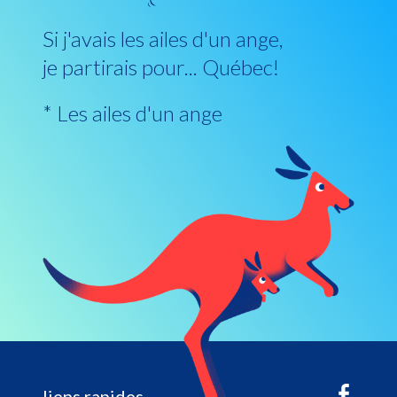
Si j'avais les ailes d'un ange,
je partirais pour... Québec!
* Les ailes d'un ange
liens rapides