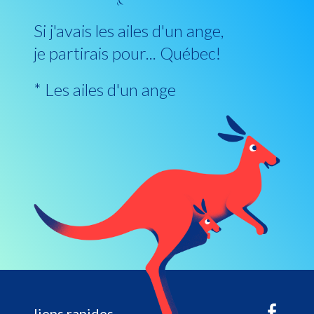
Si j'avais les ailes d'un ange,
je partirais pour... Québec!
* Les ailes d'un ange
liens rapides