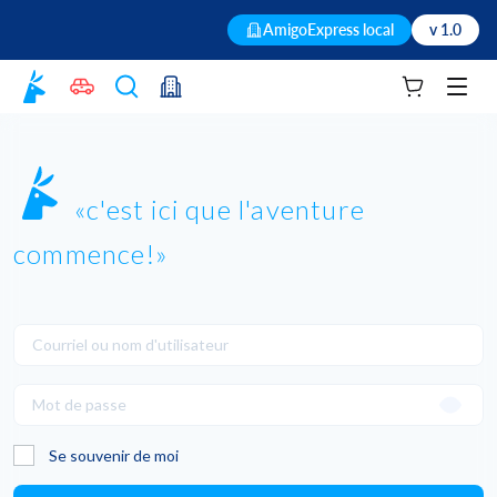
AmigoExpress local
v 1.0
Votre panie
Men
c'est ici que l'aventure
commence!
Se souvenir de moi