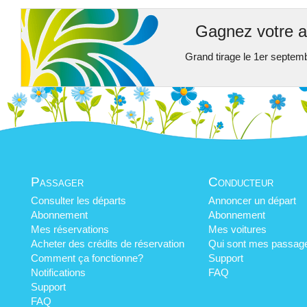
Gagnez votre a
Grand tirage le 1er septem
Passager
Conducteur
Consulter les départs
Annoncer un départ
Abonnement
Abonnement
Mes réservations
Mes voitures
Acheter des crédits de réservation
Qui sont mes passag
Comment ça fonctionne?
Support
Notifications
FAQ
Support
FAQ