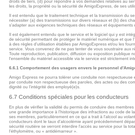
droits de tiers, (d) pour répondre à vos demandes relatives au serv
les droits, la propriété ou la sécurité de AmigoExpress, de ses util
Il est entendu que le traitement technique et la transmission du s
nécessiter (a) des transmissions sur divers réseaux et (b) des c
s'adapter aux exigences techniques des réseaux et équipements q
Il est également entendu que le service et le logiciel qui y est i
de sécurité permettant de protéger le matériel numérique et que l'
à des règles d'utilisation établies par AmigoExpress et/ou les four
service. Vous convenez de ne pas tenter de vous soustraire aux règ
Toute reproduction, publication, diffusion ou exposition publique 
l'ensemble du matériel accessible via le service est strictement int
6.6.1 Comportement des usagers envers le personnel d'Ami
Amigo Express ne pourra tolérer une conduite non respectueuse
par conduite non respectueuse des paroles, des actes ou des comp
dignité ou l’intégrité des employé(e)s.
6.7 Conditions spéciales pour les conducteurs
En plus de vérifier la validité du permis de conduire des membr
une grande importance à l'historique des infractions au code de
ses membres, particulièrement en ce qui a trait à l'alcool au volant.
conducteurs dont le taux d'alcoolémie ayant précédemment dépassé
sécurité routière se verront interdire l'accès au service pour la total
l'éthylomètre, ou « antidémarreur ».