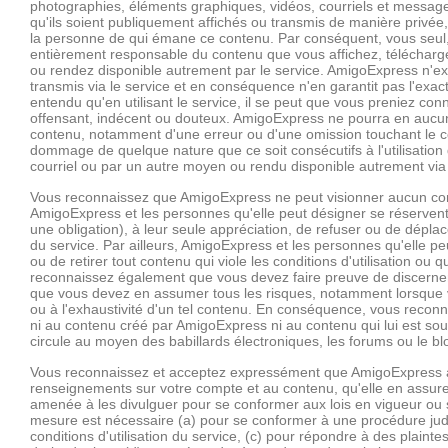
photographies, éléments graphiques, vidéos, courriels et message
qu'ils soient publiquement affichés ou transmis de manière privée,
la personne de qui émane ce contenu. Par conséquent, vous seul
entièrement responsable du contenu que vous affichez, télécharge
ou rendez disponible autrement par le service. AmigoExpress n'ex
transmis via le service et en conséquence n'en garantit pas l'exactitu
entendu qu'en utilisant le service, il se peut que vous preniez co
offensant, indécent ou douteux. AmigoExpress ne pourra en aucu
contenu, notamment d'une erreur ou d'une omission touchant le c
dommage de quelque nature que ce soit consécutifs à l'utilisation 
courriel ou par un autre moyen ou rendu disponible autrement via 
Vous reconnaissez que AmigoExpress ne peut visionner aucun con
AmigoExpress et les personnes qu'elle peut désigner se réservent 
une obligation), à leur seule appréciation, de refuser ou de dépl
du service. Par ailleurs, AmigoExpress et les personnes qu'elle pe
ou de retirer tout contenu qui viole les conditions d'utilisation ou
reconnaissez également que vous devez faire preuve de discerneme
que vous devez en assumer tous les risques, notamment lorsque vous
ou à l'exhaustivité d'un tel contenu. En conséquence, vous recon
ni au contenu créé par AmigoExpress ni au contenu qui lui est so
circule au moyen des babillards électroniques, les forums ou le b
Vous reconnaissez et acceptez expressément que AmigoExpress a
renseignements sur votre compte et au contenu, qu'elle en assure 
amenée à les divulguer pour se conformer aux lois en vigueur ou si
mesure est nécessaire (a) pour se conformer à une procédure judici
conditions d'utilisation du service, (c) pour répondre à des plainte