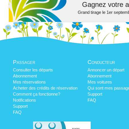
Gagnez votre a
Grand tirage le 1er septem
Passager
Conducteur
Consulter les départs
Annoncer un départ
Abonnement
Abonnement
Mes réservations
Mes voitures
Acheter des crédits de réservation
Qui sont mes passag
Comment ça fonctionne?
Support
Notifications
FAQ
Support
FAQ