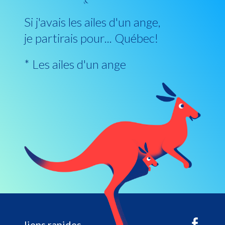
Si j'avais les ailes d'un ange,
je partirais pour... Québec!
* Les ailes d'un ange
liens rapides