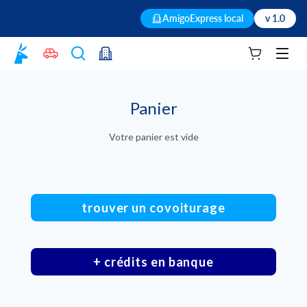
AmigoExpress local
v 1.0
Votre panie
Men
Panier
Votre panier est vide
trouver un covoiturage
+ crédits en banque