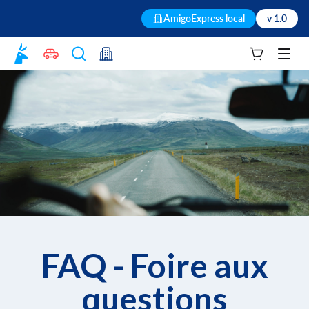
AmigoExpress local
v 1.0
Votre panie
Men
FAQ - Foire aux
questions