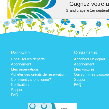
Gagnez votre a
Grand tirage le 1er septem
Passager
Conducteur
Consulter les départs
Annoncer un départ
Abonnement
Abonnement
Mes réservations
Mes voitures
Acheter des crédits de réservation
Qui sont mes passag
Comment ça fonctionne?
Support
Notifications
FAQ
Support
FAQ