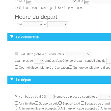
Entre le
et le
Les
lun
mar
mer
jeu
ven
sam
dim
Heure du départ
Entre
et
Le conducteur
Évaluation globale du conducteur
ayant plus de
années d'expérience et ayant conduit plus de
Courriel disponible après réservation
Numéro de téléphone dispon
Le départ
Prix en bas ou égal à $
Nombre de places disponibles :
Air climatisé
Support à vélo
Support à ski
Bagages de grand f
Animaux en liberté acceptés
Animaux en cage acceptés
Animaux