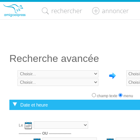
rechercher
annoncer
Recherche avancée
champ texte
menu
Date et heure
Le
------------------ OU ------------------