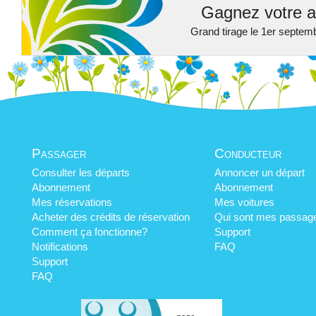
Gagnez votre a
Grand tirage le 1er septem
Passager
Conducteur
Consulter les départs
Annoncer un départ
Abonnement
Abonnement
Mes réservations
Mes voitures
Acheter des crédits de réservation
Qui sont mes passag
Comment ça fonctionne?
Support
Notifications
FAQ
Support
FAQ