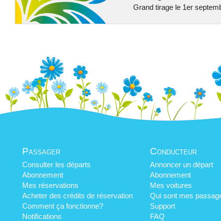
Grand tirage le 1er septem
Passager
Conducteur
Consulter les départs
Annoncer un départ
Abonnement
Abonnement
Mes réservations
Mes voitures
Acheter des crédits de réservation
Qui sont mes passag
Comment ça fonctionne?
Support
Notifications
FAQ