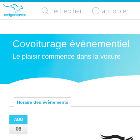
rechercher
annoncer
Covoiturage évènementiel
Le plaisir commence dans la voiture
Horaire des évènements
AOÛ
06