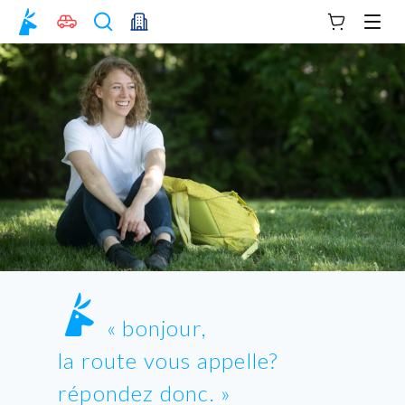
Votre panie
Men
bonjour,
la route vous appelle?
répondez donc.