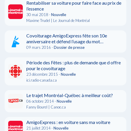
Rentabiliser sa voiture pour faire face au prix de
l’essence
30 mai 2018 -
Nouvelle
Maxime Trudel | Le Journal de Montréal
Covoiturage AmigoExpress fête son 10e
anniversaire et défend l’usage du mot
“covoiturage”
09 mars 2016 -
Dossier de presse
Période des Fêtes : plus de demande que d offre
pour le covoiturage
23 décembre 2015 -
Nouvelle
ici.radio-canada.ca
Le trajet Montréal-Québec à meilleur coût?
06 octobre 2014 -
Nouvelle
Fanny Bourel | Canoe.ca
AmigoExpress : en voiture sans ma voiture
21 juillet 2014 -
Nouvelle