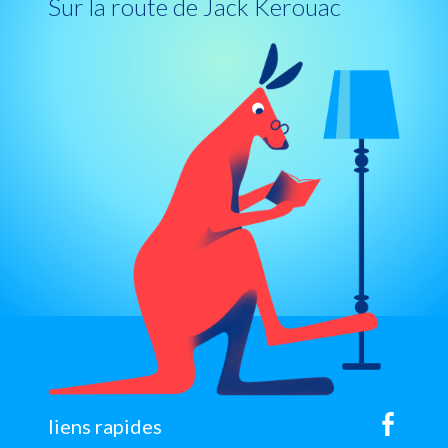
Sur la route de Jack Kerouac
sitemap
liens rapides