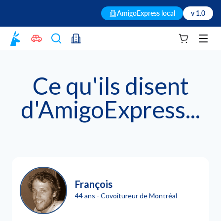
AmigoExpress local
v 1.0
Votre panie
Men
Ce qu'ils disent
d'AmigoExpress...
François
44 ans - Covoitureur de Montréal