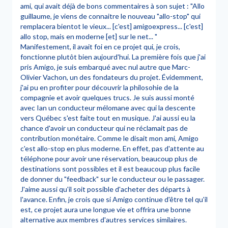
ami, qui avait déjà de bons commentaires à son sujet : "Allo
guillaume, je viens de connaitre le nouveau "allo-stop" qui
remplacera bientot le vieux... [c'est] amigoexpress... [c'est]
allo stop, mais en moderne [et] sur le net... "
Manifestement, il avait foi en ce projet qui, je crois,
fonctionne plutôt bien aujourd'hui. La première fois que j'ai
pris Amigo, je suis embarqué avec nul autre que Marc-
Olivier Vachon, un des fondateurs du projet. Évidemment,
j'ai pu en profiter pour découvrir la philosohie de la
compagnie et avoir quelques trucs. Je suis aussi monté
avec Ian un conducteur mélomane avec qui la descente
vers Québec s'est faite tout en musique. J'ai aussi eu la
chance d'avoir un conducteur qui ne réclamait pas de
contribution monétaire. Comme le disait mon ami, Amigo
c'est allo-stop en plus moderne. En effet, pas d'attente au
téléphone pour avoir une réservation, beaucoup plus de
destinations sont possibles et il est beaucoup plus facile
de donner du "feedback" sur le conducteur ou le passager.
J'aime aussi qu'il soit possible d'acheter des départs à
l'avance. Enfin, je crois que si Amigo continue d'être tel qu'il
est, ce projet aura une longue vie et offrira une bonne
alternative aux membres d'autres services similaires.