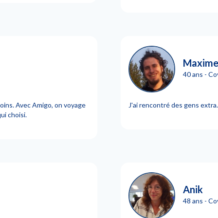
Maxime 
40 ans - C
oins. Avec Amigo, on voyage
J'ai rencontré des gens extra.
ui choisi.
Anik
48 ans - C