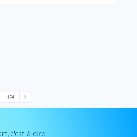
154
art, c'est-à-dire