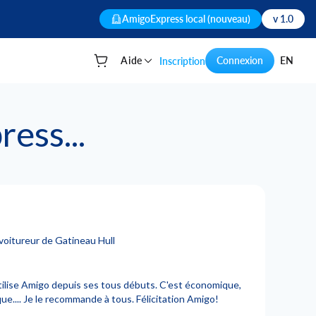
AmigoExpress local (nouveau)
v 1.0
Aide
Connexion
EN
Inscription
Votre panier
ess...
voitureur de Gatineau Hull
tilise Amigo depuis ses tous débuts. C'est économique,
que.... Je le recommande à tous. Félicitation Amigo!