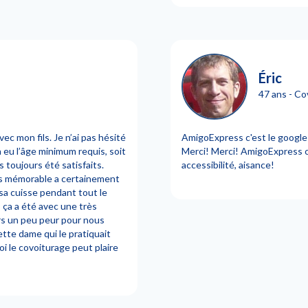
Éric
47 ans - Co
vec mon fils. Je n’ai pas hésité
AmigoExpress c'est le google 
 a eu l’âge minimum requis, soit
Merci! Merci! AmigoExpress c'
s toujours été satisfaits.
accessibilité, aisance!
plus mémorable a certainement
sa cuisse pendant tout le
 ça a été avec une très
rs un peu peur pour nous
ette dame qui le pratiquait
oi le covoiturage peut plaire