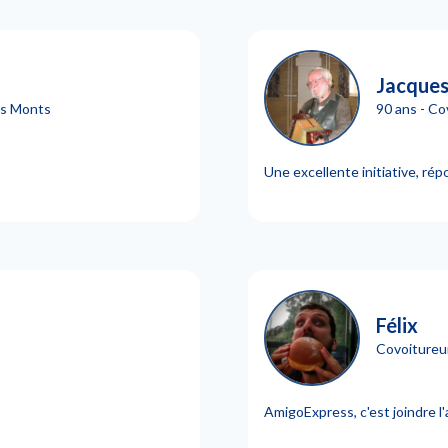
Jacques
es Monts
90 ans - Co
Une excellente initiative, ré
Félix
Covoitureur
AmigoExpress, c'est joindre l'a