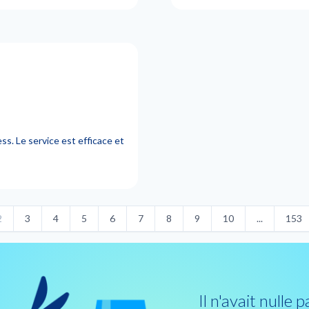
s. Le service est efficace et
2
3
4
5
6
7
8
9
10
...
153
Il n'avait nulle p