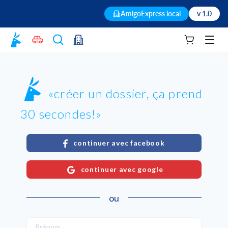
AmigoExpress local
v 1.0
Votre panie
Men
créer un dossier, ça prend
30 secondes!
continuer avec facebook
continuer avec google
ou