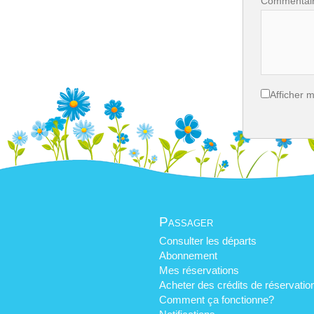
Commentai
Afficher 
Passager
Consulter les départs
Abonnement
Mes réservations
Acheter des crédits de réservatio
Comment ça fonctionne?