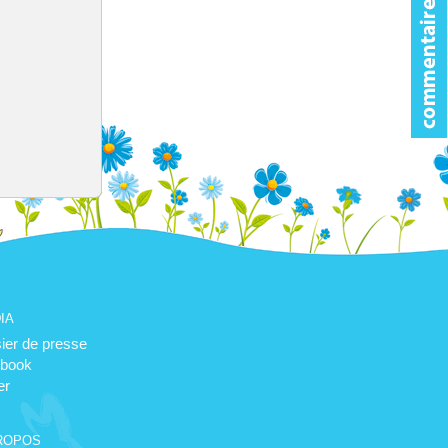
ia
ier de presse
book
er
ropos