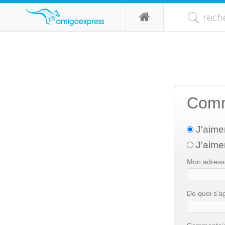
rech
Comm
J'aime
J'aimer
Mon adresse
De quoi s'agi