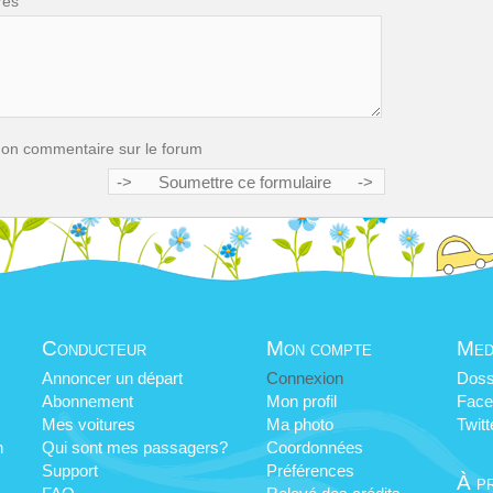
res
mon commentaire sur le forum
Conducteur
Mon compte
Med
Annoncer un départ
Connexion
Doss
Abonnement
Mon profil
Face
Mes voitures
Ma photo
Twitt
n
Qui sont mes passagers?
Coordonnées
Support
Préférences
À p