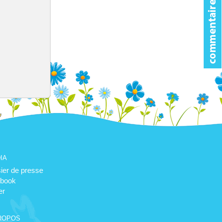
ia
ier de presse
book
er
ropos