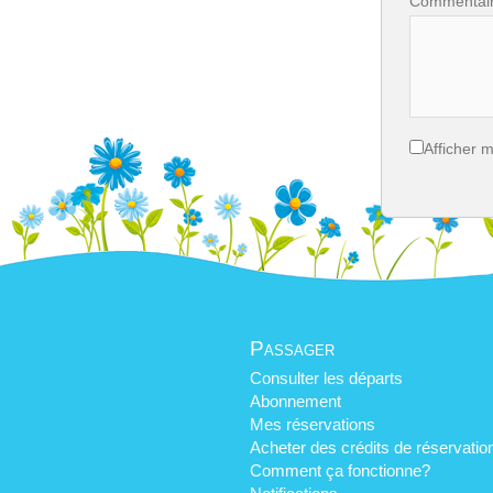
Commentai
Afficher 
Passager
Consulter les départs
Abonnement
Mes réservations
Acheter des crédits de réservatio
Comment ça fonctionne?