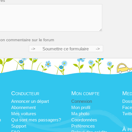
res
mon commentaire sur le forum
Conducteur
Mon compte
Med
Annoncer un départ
Connexion
Doss
Abonnement
Mon profil
Face
Mes voitures
Ma photo
Twitt
n
Qui sont mes passagers?
Coordonnées
Support
Préférences
À p