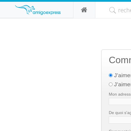
rech
Comm
J'aime
J'aimer
Mon adresse
De quoi s'agi